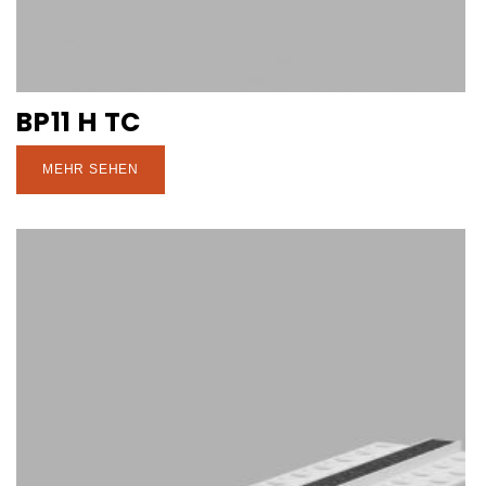
BP11 H TC
MEHR SEHEN
den Wun