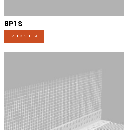
BP1 S
MEHR SEHEN
den Wun