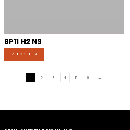
BP11 H2 NS
MEHR SEHEN
1
2
3
4
5
6
→