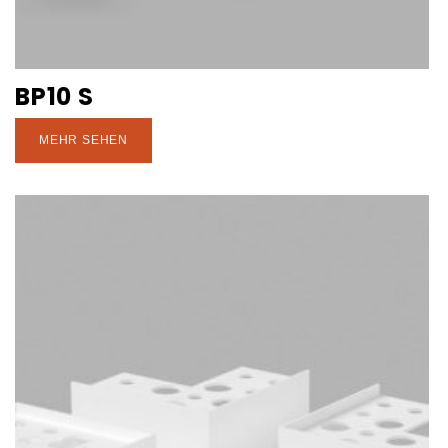
BP10 S
MEHR SEHEN
den Wun